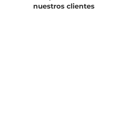
nuestros clientes
«
Responsabilidad Social de la Empresa
.
Este concepto se ha ido asentando en
Almacenes Señaris, impulsado prácticas
y políticas éticamente correctas
.»