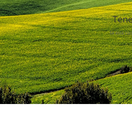
Tene
Se está coc