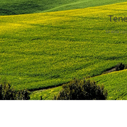
Tene
Se está coc