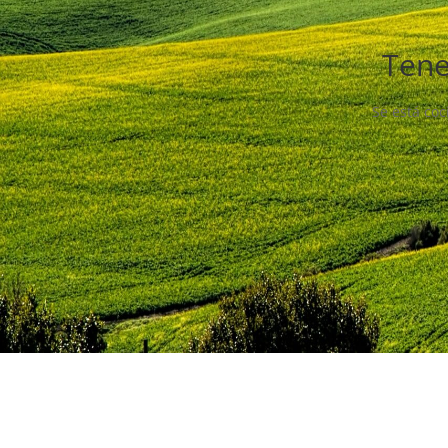
Tene
Se está coc